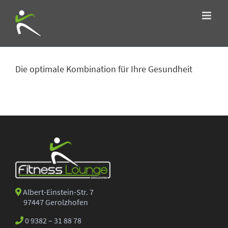
Zum
Inhalt
springen
Zeige
grösseres
Die optimale Kombination für Ihre Gesundheit
Bild
Albert-Einstein-Str. 7
97447 Gerolzhofen
0 9382 – 31 88 78